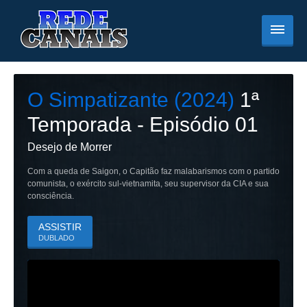
O Simpatizante (2024)
1
ª
Temporada - Episódio
01
Desejo de Morrer
Com a queda de Saigon, o Capitão faz malabarismos com o partido
comunista, o exército sul-vietnamita, seu supervisor da CIA e sua
consciência.
ASSISTIR
DUBLADO