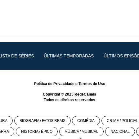
LISTA DE SÉRIES
ÚLTIMAS TEMPORADAS
ÚLTIMOS EPISÓ
Política de Privacidade
e
Termos de Uso
Copyright © 2025
RedeCanais
Todos os direitos reservados
URA
BIOGRAFIA / FATOS REAIS
COMÉDIA
CRIME / POLICIAL
ERRA
HISTÓRIA / ÉPICO
MÚSICA / MUSICAL
NACIONAL