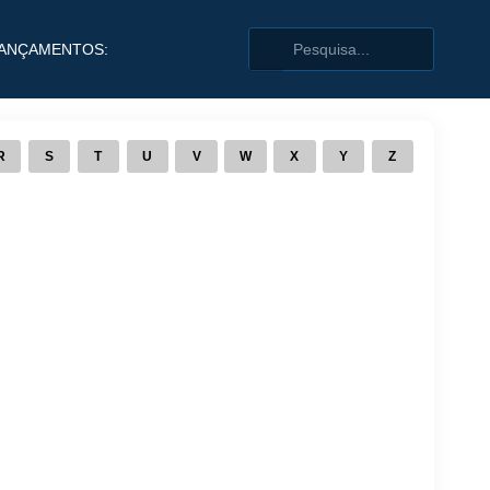
ANÇAMENTOS:
R
S
T
U
V
W
X
Y
Z