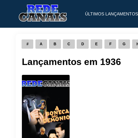
ÚLTIMOS LANÇAMENTOS
#
A
B
C
D
E
F
G
Lançamentos em 1936