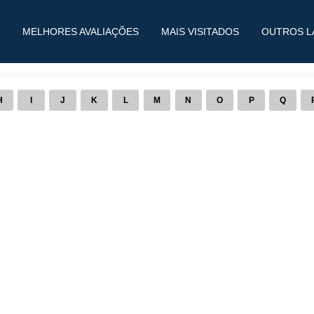
MELHORES AVALIAÇÕES
MAIS VISITADOS
OUTROS L
H
I
J
K
L
M
N
O
P
Q