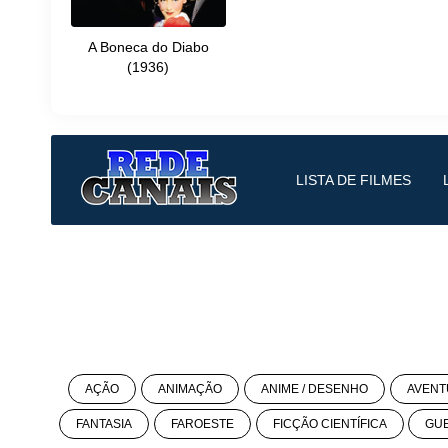
A Boneca do Diabo
(1936)
LISTA DE FILMES
AÇÃO
ANIMAÇÃO
ANIME / DESENHO
AVENT
FANTASIA
FAROESTE
FICÇÃO CIENTÍFICA
GU