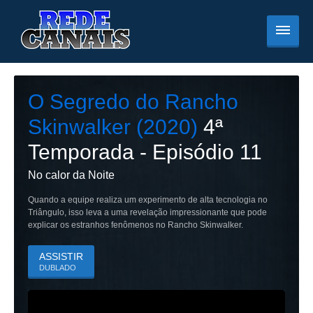
O Segredo do Rancho
Skinwalker (2020)
4
ª
Temporada - Episódio
11
No calor da Noite
Quando a equipe realiza um experimento de alta tecnologia no
Triângulo, isso leva a uma revelação impressionante que pode
explicar os estranhos fenômenos no Rancho Skinwalker.
ASSISTIR
DUBLADO