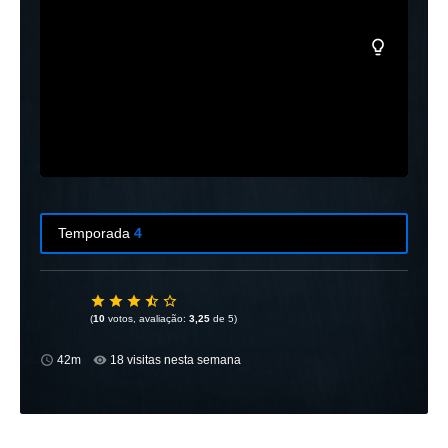
Temporada
4
Temporada
1
8 Episódios
(
10
votos, avaliação:
3,25
de 5)
Temporada
2
42m
18 visitas nesta semana
10 Episódios
Temporada
3
11 Episódios