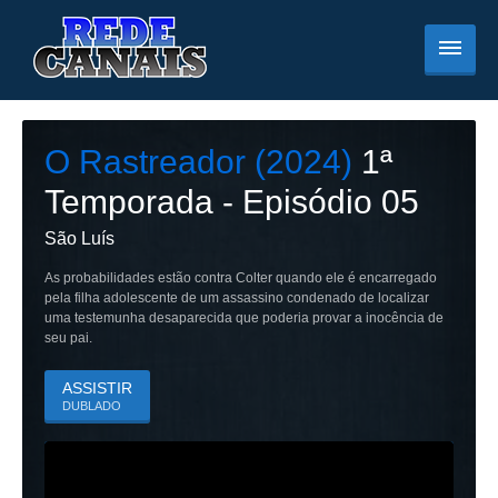
O Rastreador (2024)
1
ª
Temporada - Episódio
05
São Luís
As probabilidades estão contra Colter quando ele é encarregado
pela filha adolescente de um assassino condenado de localizar
uma testemunha desaparecida que poderia provar a inocência de
seu pai.
ASSISTIR
DUBLADO