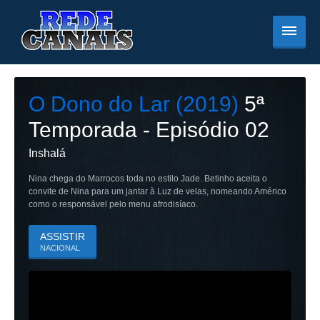
O Dono do Lar (2019)
5
ª
Temporada - Episódio
02
Inshalá
Nina chega do Marrocos toda no estilo Jade. Betinho aceita o
convite de Nina para um jantar à Luz de velas, nomeando Américo
como o responsável pelo menu afrodisíaco.
ASSISTIR
NACIONAL