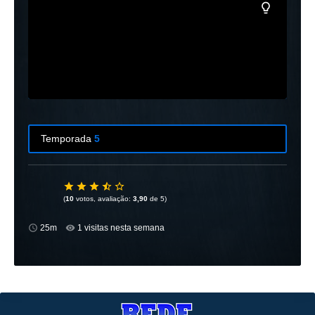
Temporada
5
Temporada
1
10 Episódios
(
10
votos, avaliação:
3,90
de 5)
Temporada
2
25m
1 visitas nesta semana
10 Episódios
Temporada
3
20 Episódios
Temporada
4
20 Episódios