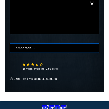
Temporada
3
Temporada
1
10 Episódios
(
10
votos, avaliação:
3,90
de 5)
Temporada
2
25m
1 visitas nesta semana
10 Episódios
Temporada
3
20 Episódios
Temporada
4
20 Episódios