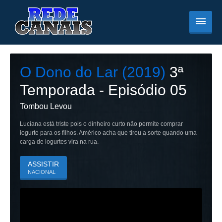
O Dono do Lar (2019)
3
ª
Temporada - Episódio
05
Tombou Levou
Luciana está triste pois o dinheiro curto não permite comprar
iogurte para os filhos. Américo acha que tirou a sorte quando uma
carga de iogurtes vira na rua.
ASSISTIR
NACIONAL