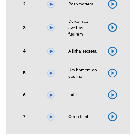
2
Post-mortem
Deixem as
3
ovelhas
fugirem
4
A linha secreta
Um homem do
5
destino
6
Inútil
7
O ato final