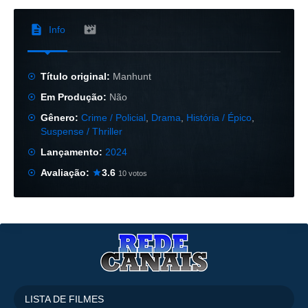
Info
Título original:
Manhunt
Em Produção:
Não
Gênero:
Crime / Policial
,
Drama
,
História / Épico
,
Suspense / Thriller
Lançamento:
2024
Avaliação:
3.6
10 votos
LISTA DE FILMES