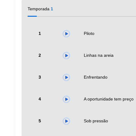
Temporada
1
1
Piloto
2
Linhas na areia
3
Enfrentando
4
A oportunidade tem preço
5
Sob pressão