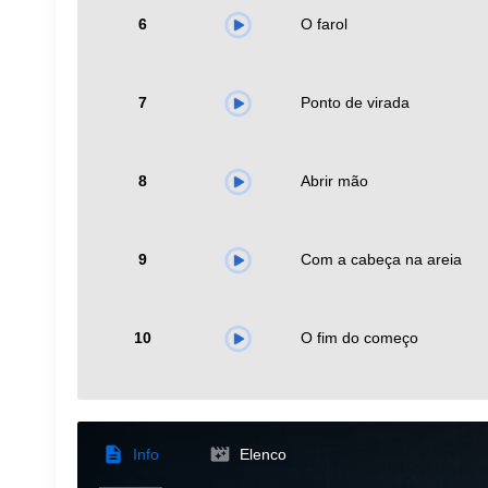
6
O farol
7
Ponto de virada
8
Abrir mão
9
Com a cabeça na areia
10
O fim do começo
Info
Elenco