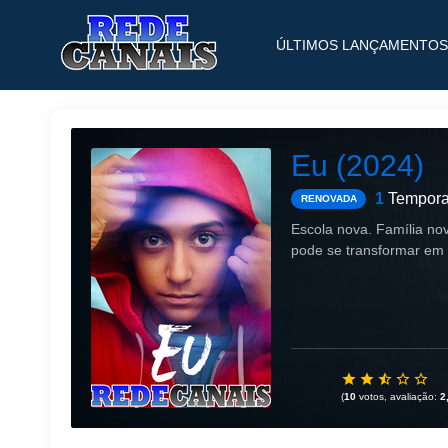
ÚLTIMOS LANÇAMENTOS
Eu (2024)
1
Tempora
RENOVADA
Escola nova. Família n
pode se transformar em
(
10
votos, avaliação:
2