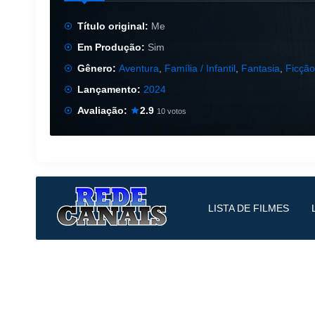
Título original:
Me
Em Produção:
Sim
Gênero:
Aventura
,
Família / Infantil
,
Fantasia
,
Ficção
Lançamento:
2024
Avaliação:
2.9
10 votos
LISTA DE FILMES