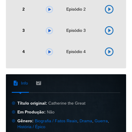
2
Episódio 2
3
Episódio 3
4
Episódio 4
Info
Título original:
Catherine the Great
Em Produção:
Não
Gênero:
Biografia / Fatos Reais
,
Drama
,
Guerra
,
História / Épico