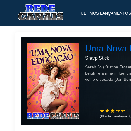
ÚLTIMOS LANÇAMENTOS
Uma Nova 
Sharp Stick
Sarah Jo (Kristine Fros
Leigh) e a irmã influen
velho e casado (Jon Bern
(
10
votos, avaliação:
2