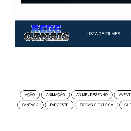
LISTA DE FILMES
AÇÃO
ANIMAÇÃO
ANIME / DESENHO
AVENT
FANTASIA
FAROESTE
FICÇÃO CIENTÍFICA
GU