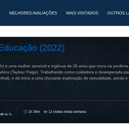
MELHORES AVALIAÇÕES
MAIS VISITADOS
OUTROS L
Educação (2022)
eth) é uma mulher sensível e ingênua de 26 anos que mora na periferi
ciadora (Taylour Paige). Trabalhando como cuidadora e desesperada pa
thal), e dá início a uma chocante exploração de sexualidade, perda e 
1h 36m
12 visitas nesta semana
,45
de 5)