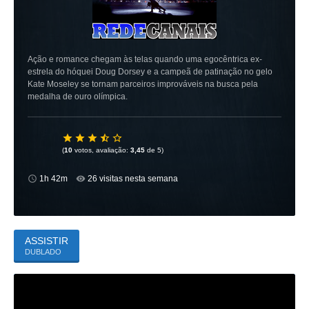
Ação e romance chegam às telas quando uma egocêntrica ex-
estrela do hóquei Doug Dorsey e a campeã de patinação no gelo
Kate Moseley se tornam parceiros improváveis na busca pela
medalha de ouro olímpica.
(
10
votos, avaliação:
3,45
de 5)
1h 42m
26 visitas nesta semana
ASSISTIR
DUBLADO