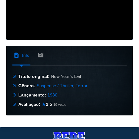
Info
Título original:
New Year's Evil
Gênero:
Suspense / Thriller
,
Terror
Lançamento:
1980
Avaliação:
2.5
10 votos