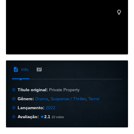
Info
Título original:
Private Property
Gênero:
Drama
,
Suspense / Thriller
,
Terror
Lançamento:
2022
Avaliação:
2.1
10 votos