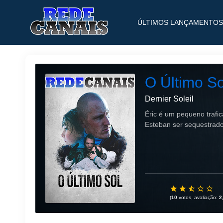
ÚLTIMOS LANÇAMENTOS
O Último So
Dernier Soleil
Éric é um pequeno trafi
Esteban ser sequestrado 
(
10
votos, avaliação:
2