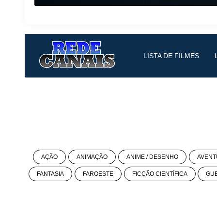
LISTA DE FILMES
AÇÃO
ANIMAÇÃO
ANIME / DESENHO
AVENT
FANTASIA
FAROESTE
FICÇÃO CIENTÍFICA
GU