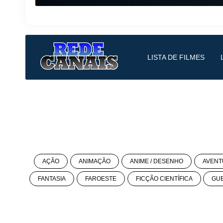
LISTA DE FILMES
AÇÃO
ANIMAÇÃO
ANIME / DESENHO
AVENT
FANTASIA
FAROESTE
FICÇÃO CIENTÍFICA
GU