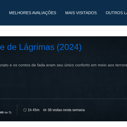
MELHORES AVALIAÇÕES
MAIS VISITADOS
OUTROS L
te de Lágrimas (2024)
e
nato e os contos de fada eram seu único conforto em meio aos terrore
1h 45m
38 visitas nesta semana
,60
de 5)