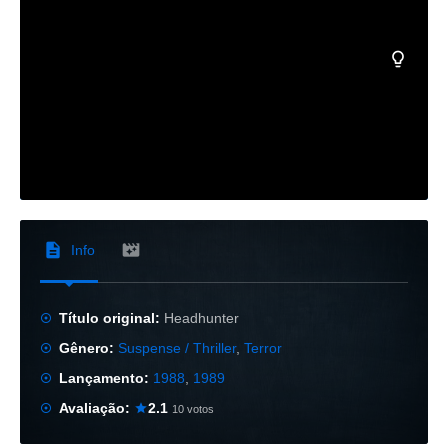
Info
Título original:
Headhunter
Gênero:
Suspense / Thriller
,
Terror
Lançamento:
1988
,
1989
Avaliação:
2.1
10 votos