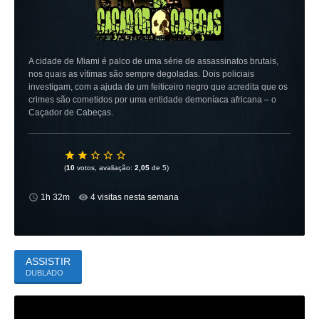
A cidade de Miami é palco de uma série de assassinatos brutais,
nos quais as vítimas são sempre degoladas. Dois policiais
investigam, com a ajuda de um feiticeiro negro que acredita que os
crimes são cometidos por uma entidade demoníaca africana – o
Caçador de Cabeças.
(
10
votos, avaliação:
2,05
de 5)
1h 32m
4 visitas nesta semana
ASSISTIR
DUBLADO