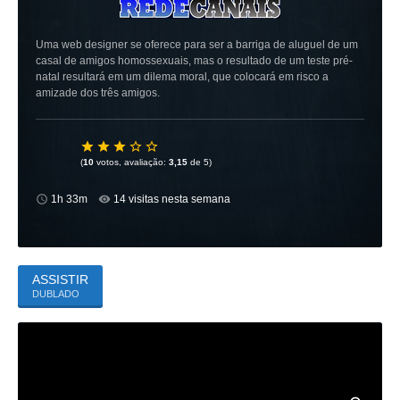
Uma web designer se oferece para ser a barriga de aluguel de um
casal de amigos homossexuais, mas o resultado de um teste pré-
natal resultará em um dilema moral, que colocará em risco a
amizade dos três amigos.
(
10
votos, avaliação:
3,15
de 5)
1h 33m
14 visitas nesta semana
ASSISTIR
DUBLADO