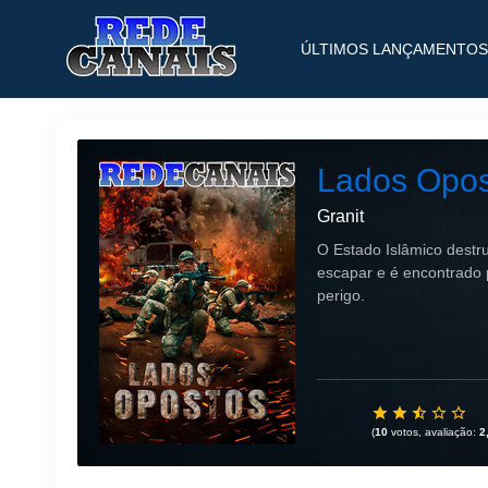
ÚLTIMOS LANÇAMENTOS
Lados Opos
Granit
O Estado Islâmico destru
escapar e é encontrado p
perigo.
(
10
votos, avaliação:
2