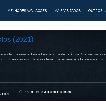
MELHORES AVALIAÇÕES
MAIS VISITADOS
OUTROS L
tos (2021)
iu a vila dos irmãos Jose e Luis no sudeste da África. O irmão mais 
or militares russos. Ele agora teme que ao revelar a localização do gr
1h 41m
28 visitas nesta semana
,75
de 5)