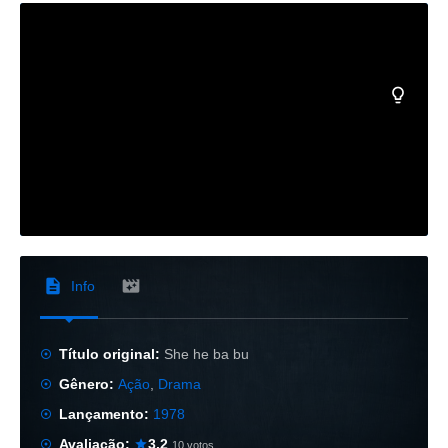
Info
Título original:
She he ba bu
Gênero:
Ação
,
Drama
Lançamento:
1978
Avaliação:
3.2
10 votos