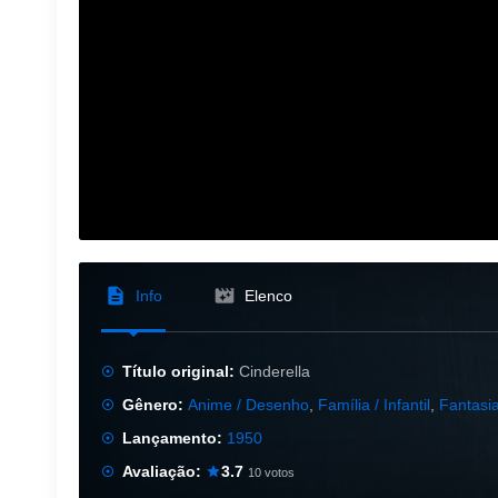
Info
Elenco
Título original:
Cinderella
Gênero:
Anime / Desenho
,
Família / Infantil
,
Fantasi
Lançamento:
1950
Avaliação:
3.7
10 votos