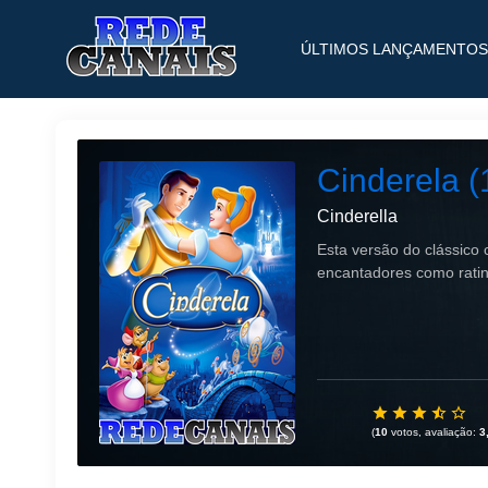
ÚLTIMOS LANÇAMENTOS
Cinderela (
Cinderella
Esta versão do clássico
encantadores como ratin
(
10
votos, avaliação:
3