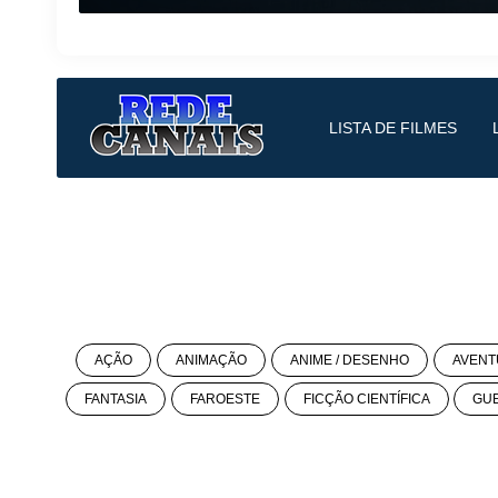
LISTA DE FILMES
AÇÃO
ANIMAÇÃO
ANIME / DESENHO
AVENT
FANTASIA
FAROESTE
FICÇÃO CIENTÍFICA
GU