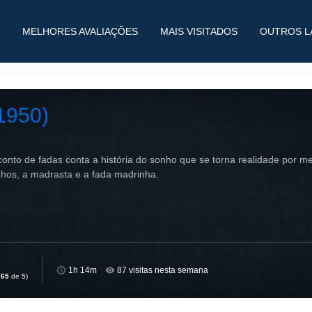
MELHORES AVALIAÇÕES
MAIS VISITADOS
OUTROS L
1950)
 conto de fadas conta a história do sonho que se torna realidade por 
hos, a madrasta e a fada madrinha.
1h 14m
87 visitas nesta semana
,65
de 5)