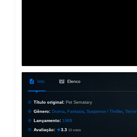
Info
Elenco
Título original:
Pet Sematary
Gênero:
Drama
,
Fantasia
,
Suspense / Thriller
,
Terror
Lançamento:
1989
Avaliação:
3.3
10 votos