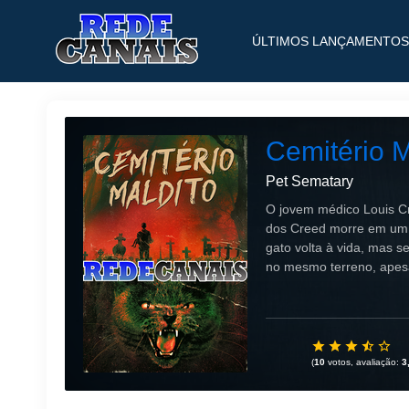
ÚLTIMOS LANÇAMENTOS
Cemitério M
Pet Sematary
O jovem médico Louis Cr
dos Creed morre em um a
gato volta à vida, mas 
no mesmo terreno, apesa
(
10
votos, avaliação:
3