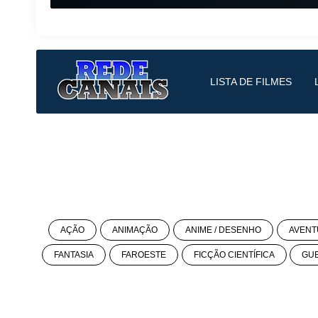
LISTA DE FILMES
AÇÃO
ANIMAÇÃO
ANIME / DESENHO
AVENT
FANTASIA
FAROESTE
FICÇÃO CIENTÍFICA
GU