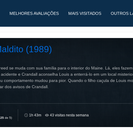
MELHORES AVALIAÇÕES
MAIS VISITADOS
OUTROS L
aldito (1989)
eed se muda com sua família para o interior do Maine. Lá, eles fazem
cidente e Crandall aconselha Louis a enterrá-lo em um local misterio
seu comportamento mudou para pior. Quando o filho caçula de Louis mo
r dos avisos de Crandall.
1h 43m
43 visitas nesta semana
,25
de 5)