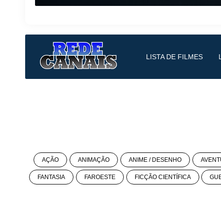
LISTA DE FILMES
AÇÃO
ANIMAÇÃO
ANIME / DESENHO
AVENT
FANTASIA
FAROESTE
FICÇÃO CIENTÍFICA
GU