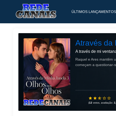
ÚLTIMOS LANÇAMENTOS
Através da 
A través de mi ventana
Raquel e Ares mantêm u
começam a questionar-se
(
12
votos, avaliação:
2