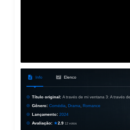
Info
Elenco
Título original:
A través de mi ventana 3: A través d
Gênero:
Comédia
,
Drama
,
Romance
Lançamento:
2024
Avaliação:
2.9
12 votos