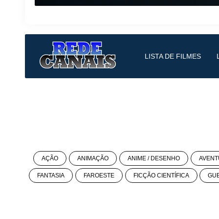
LISTA DE FILMES
AÇÃO
ANIMAÇÃO
ANIME / DESENHO
AVENT
FANTASIA
FAROESTE
FICÇÃO CIENTÍFICA
GU