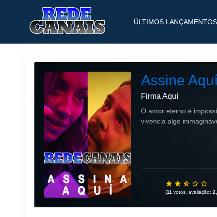
ÚLTIMOS LANÇAMENTOS
Assine Aquí
Firma Aquí
O amor eterno é impossí
vivencia algo inimagináv
(
11
votos, avaliação:
2