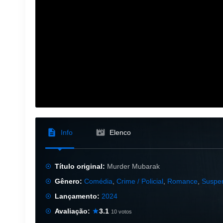
Info
Elenco
Título original:
Murder Mubarak
Gênero:
Comédia
,
Crime / Policial
,
Romance
,
Suspen
Lançamento:
2024
Avaliação:
3.1
10 votos