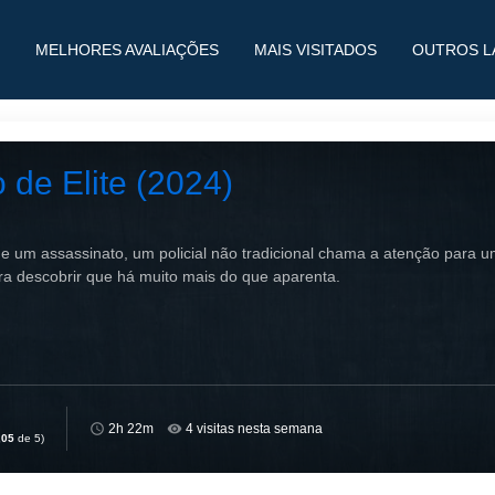
MELHORES AVALIAÇÕES
MAIS VISITADOS
OUTROS L
 de Elite (2024)
de um assassinato, um policial não tradicional chama a atenção para 
a descobrir que há muito mais do que aparenta.
2h 22m
4 visitas nesta semana
,05
de 5)