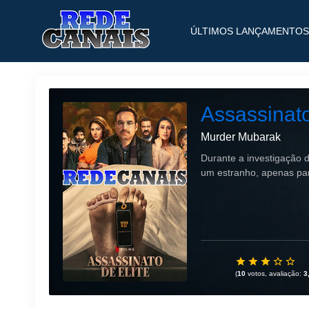
ÚLTIMOS LANÇAMENTOS
Assassinato
Murder Mubarak
Durante a investigação 
um estranho, apenas par
(
10
votos, avaliação:
3