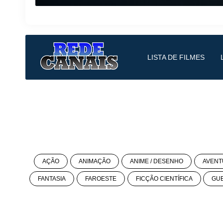
LISTA DE FILMES
AÇÃO
ANIMAÇÃO
ANIME / DESENHO
AVENT
FANTASIA
FAROESTE
FICÇÃO CIENTÍFICA
GU