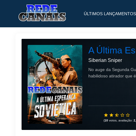
ÚLTIMOS LANÇAMENTOS
A Última Es
Siberian Sniper
No auge da Segunda Guer
habilidoso atirador que
(
10
votos, avaliação:
2