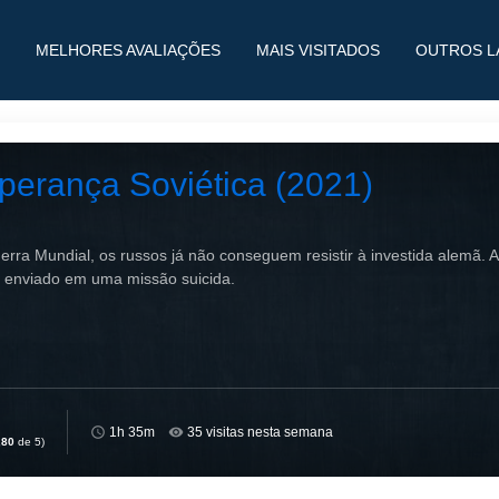
MELHORES AVALIAÇÕES
MAIS VISITADOS
OUTROS L
perança Soviética (2021)
ra Mundial, os russos já não conseguem resistir à investida alemã. A
 é enviado em uma missão suicida.
1h 35m
35 visitas nesta semana
,80
de 5)