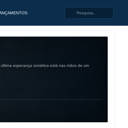
ANÇAMENTOS:
 última esperança soviética está nas mãos de um