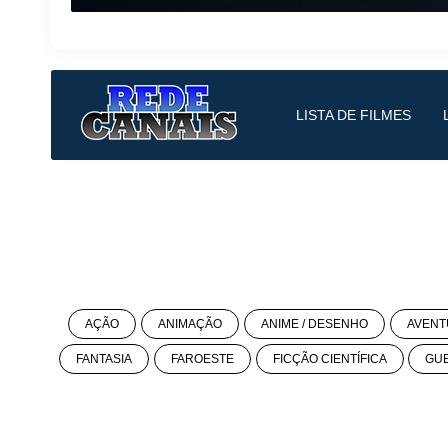
LISTA DE FILMES
AÇÃO
ANIMAÇÃO
ANIME / DESENHO
AVENT
FANTASIA
FAROESTE
FICÇÃO CIENTÍFICA
GU