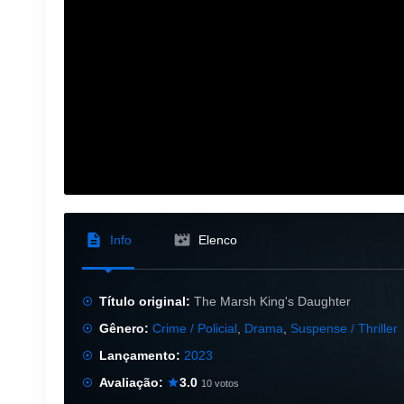
Info
Elenco
Título original:
The Marsh King's Daughter
Gênero:
Crime / Policial
,
Drama
,
Suspense / Thriller
Lançamento:
2023
Avaliação:
3.0
10 votos