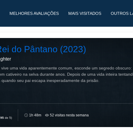
MELHORES AVALIAÇÕES
MAIS VISITADOS
OUTROS L
Rei do Pântano (2023)
ghter
 vive uma vida aparentemente comum, esconde um segredo obscuro: s
m cativeiro na selva durante anos. Depois de uma vida inteira tentan
s quando seu pai escapa inesperadamente da prisão.
1h 48m
52 visitas nesta semana
,95
de 5)