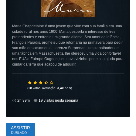
Maria Chapdelaine é uma jovem que vive com sua família em uma
cidade rural nos anos 1900. Maria desperta o interesse de três
pretendentes e enfrenta um grande dilema. Seu amor de infância,
François Paradis, prometeu que retornaria na primavera para pedir
sua mão em casamento. Lorenzo Surprenant, um trabalhador de
uma fábrica em Massachusetts, lhe ofereceu uma vida confortável
nos EUA e Eutrope Gagnon, seu novo vizinho, pede sua ajuda para
cuidar da terra que acabou de adquirir.
(
10
votos, avaliação:
3,40
de 5)
2h 39m
19 visitas nesta semana
ASSISTIR
DUBLADO